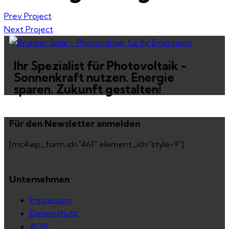
Prev Project
Next Project
Ihr Spezialist für Photovoltaik -
Sonnenkraft nutzen. Energie
sparen. Zukunft gestalten!
Für den Newsletter anmelden
[mc4wp_form id="461" element_id="style-9"]
Unternehmen
Impressum
Datenschutz
AGB