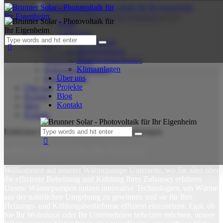
Skip to content
Skip to footer
Close
Home
Leistungen
Home
PV-Anlagen
Leistungen
Wärmepumpen
PV-Anlagen
Wohnmobilaufbauen
Wärmepumpen
Klimaanlagen
Wohnmobilaufbauen
Über uns
Klimaanlagen
Projekte
Über uns
Blog
Projekte
Kontakt
Blog
Kontakt
Entdecken Sie die Vorteile unserer Wärmepumpen
Effiziente Wärme für Ihr Zuhause!
Willkommen auf unserer Wärmepumpe Unterseite, wo Sie alles über
die effiziente Beheizung und Kühlung Ihres Zuhauses erfahren.
Unsere Wärmepumpen nutzen innovative Technologien, um Wärme
aus der natürlichen Umgebung zu gewinnen und sie für Ihre
Heizungs- und Kühlungsbedürfnisse effizient einzusetzen. Egal, ob
Sie Ihr Wohnhaus oder Ihr Unternehmen beheizen möchten, unsere