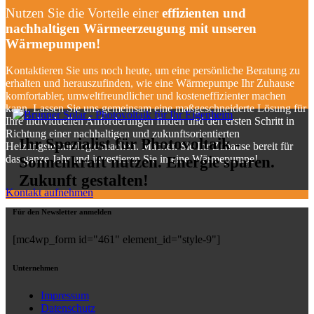
Nutzen Sie die Vorteile einer
effizienten und
nachhaltigen Wärmeerzeugung mit unseren
Wärmepumpen!
Kontaktieren Sie uns noch heute, um eine persönliche Beratung zu
erhalten und herauszufinden, wie eine Wärmepumpe Ihr Zuhause
komfortabler, umweltfreundlicher und kosteneffizienter machen
kann. Lassen Sie uns gemeinsam eine maßgeschneiderte Lösung für
Ihre individuellen Anforderungen finden und den ersten Schritt in
Richtung einer nachhaltigen und zukunftsorientierten
Ihr Spezialist für Photovoltaik -
Heizungstechnologie machen. Machen Sie Ihr Zuhause bereit für
das ganze Jahr und investieren Sie in eine Wärmepumpe!
Sonnenkraft nutzen. Energie sparen.
Zukunft gestalten!
Kontakt aufnehmen
Für den Newsletter anmelden
[mc4wp_form id="461" element_id="style-9"]
Unternehmen
Impressum
Datenschutz