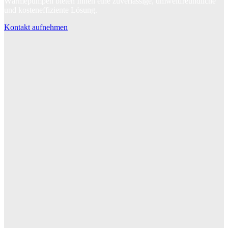
Wärmepumpen bieten Ihnen eine zuverlässige, umweltfreundliche
und kosteneffiziente Lösung.
Kontakt aufnehmen