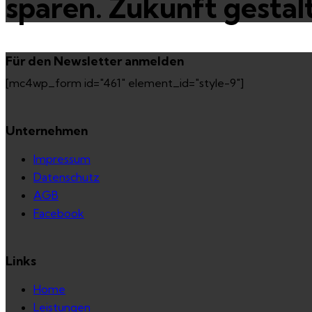
sparen. Zukunft gestal
Für den Newsletter anmelden
[mc4wp_form id="461" element_id="style-9"]
Unternehmen
Impressum
Datenschutz
AGB
Facebook
Links
Home
Leistungen