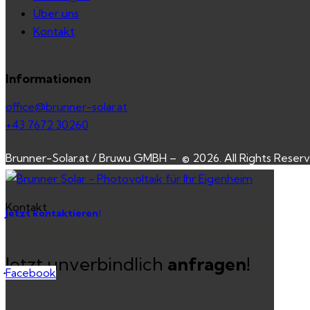
Über uns
Kontakt
Informationen
office@brunner-solar.at
+43 7672 30260
Brunner-Solar.at / Bruwu GMBH – © 2026. All Rights Reserv
Kontakt
Jetzt kontaktieren!
Jetzt unverbindlich
anfragen!
Facebook